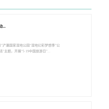
..
日”浐灞国家湿地公园“湿地幻彩梦想季”公
题，开展“5·19中国旅游日”...