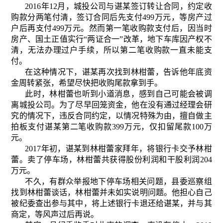
2016年12月，城投公司与谌某签订转让合同，约定收
购款分两笔付清，签订合同后先支付499万元，等房产过
户后再支付499万元。然而第一笔收购款支付后，因当时
房产、国土正值实行“两证合一”改革，地下车库因产权不
清，无法办理过户手续，所以第二笔收购款一直未能支
付。
在这种情况下，谌某再次找到林柑蕾，告诉他年底资
金周转紧张，希望尽快把收购尾款拿到手。
此时，林柑蕾也听到小道消息，感到自己可能会被调
离城投公司。为了尽早回笼资金，他在没有通过经理会研
究的情况下，违反合同约定，以情况特殊为由，擅自做主
拍板支付谌某第二笔收购款399万元，仅扣留尾款100万
元。
2017年初，谌某到林柑蕾家拜年，将银行卡交予林柑
蕾。卖了停车场，林柑蕾共获得股份利润和干股利润204
万元。
不久，有群众举报地下停车场相关问题，县委巡察组
找到林柑蕾谈话，林柑蕾并未如实说明问题。他担心自己
被纪委查出参与其中，将上述银行卡退还给谌某，并与其
商定，等风声过后再说。