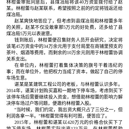
林柑蕾审批同意后，县煤冶局将该40万资金拨付给了赵
某。林柑蕾与赵某联系，希望按照之前的约定将钱返还给
煤冶局。
赵某爽快地答应了，但考虑到县煤冶局和林柑蕾多年
的关照，赵某不仅没敢拿那5万元的好处费，还多给了县
煤冶局5万元以表谢意。
钱到账后，林柑蕾便召集财务人员开会研究，决定将
该笔45万资金中的34万余元用于支付局里在商铺里预支的
茶叶、烟酒等费用，而剩余的10万余元则用于林柑蕾协调
关系支出。
在单位内，林柑蕾打着集体决策的旗号干着违纪的
事；而在单位外，他把权力当成了资本，做起了自己的停
车场生意。
谌某是某建筑工程公司的老板，与林柑蕾认识多年。
2014年，谌某计划购买嘉和一期地下停车场，考虑到买下
该停车场后需要继续投入资金，想借助林柑蕾的影响力解
决停车场过户等问题，便邀约林柑蕾入股。
“当时候，我们约定，我出资大概只占了三分之一，但
利润各拿一半。”林柑蕾觉得有利可图，便答应了。
2015年，林柑蕾和谌某以420万元的价格合伙买下了
地下停车场，林柑蕾实际出资123万元。在林柑蕾帮助