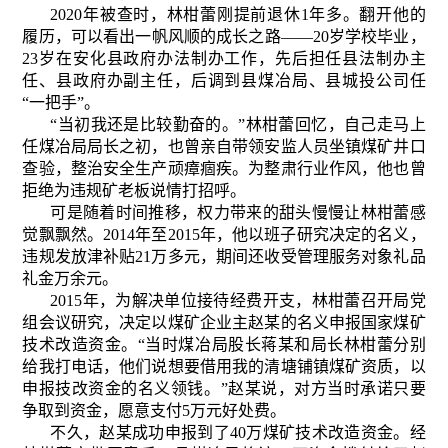
2020年被查时，林柑蕾刚提前退休1年多。翻开他的
履历，可以看出一帆风顺的成长之路——20岁学校毕业，
23岁在安化县政府办法制办工作，先后担任县法制办主
任、县政府办副主任，后调到县煤冶局、县城投公司任
“一把手”。
“当初我还是比较勤奋的。”林柑蕾回忆，自己走马上
任煤冶局局长之初，也曾亲自带领安监人员坐镇煤矿井口
查验，整治安全生产顽瘴痼疾。为整肃行业作风，他也曾
拒绝为违规矿老板说情打招呼。
可是随着时间推移，权力带来的甜头慢慢让林柑蕾感
觉飘飘然。2014年至2015年，他以班子研究决定的名义，
违规发放津补贴21万多元，期间还收受管理服务对象礼品
礼金万余元。
2015年，为解决单位接待经费开支，林柑蕾召开局党
组会议研究，决定以煤矿企业主赵某的名义申报国家煤矿
技术改造资金。“当时煤冶局股长蒋某和局长林柑蕾分别
给我打电话，他们说想要借用我的清塘铺镇煤矿资质，以
申报技改资金的名义领钱。”赵某说，对方当时承诺只要
争取到资金，愿意支付5万元好处费。
不久，赵某成功申报到了40万煤矿技术改造资金。经