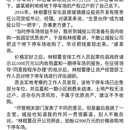
下，谌某顺利地将地下停车场的产权过户到了自己名下。
2016年，林柑蕾任安化县原城镇建设投资开发有限责
任公司党组书记、经理。对谌某来说，“生意伙伴”成为城
投公司“一把手”，办事更方便了。
“当时停车场效益不好，我听到城投公司准备在县内收
购一批固定优质资产，于是和林柑蕾讲，干脆让城投公司
把这个地下停车场收购了，早点把钱套现出来。”谌某
说。
价格定好之后，林柑蕾安排工作人员起草向县政府请
示以1000万元以内收购嘉和一期停车场的报告，在征得领
导“同意按程序办理”的批示后，林柑蕾便让资产经营部工
作人员对地下停车场进行评估调研。
而去实地考察的工作人员发现，该地下停车场已出售
部分车位，并且嘉和一期小区税费未结清，土地产权无法
过户，还存在内涝风险，不属于优质资产，建议不予收
购。
“尽管相关部门发表了不同的意见，但是最后我搞了一
言堂。城投也知道我的作风一贯很霸道，别人不敢反
对。”林柑蕾召开公司例会，拍板以998万元的价格收购地
下停车场。